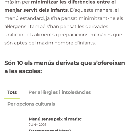
màxim per
minimitzar les diferències entre el
menjar servit dels infants
. D’aquesta manera, el
menú estàndard, ja s’ha pensat minimitzant-ne els
al·lèrgens i també s’han pensat les derivades
unificant els aliments i preparacions culinàries que
són aptes pel màxim nombre d’infants.
Són 10 els menús derivats que s’ofereixen
a les escoles:
Tots
Per al·lèrgies i intoleràncies
Per opcions culturals
Menú sense peix ni marisc
JUNY 2026
Descarregar el Menú