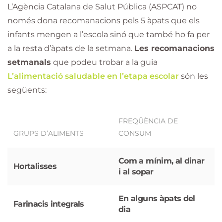
L’Agència Catalana de Salut Pública (ASPCAT) no
només dona recomanacions pels 5 àpats que els
infants mengen a l’escola sinó que també ho fa per
a la resta d’àpats de la setmana.
Les recomanacions
setmanals
que podeu trobar a la guia
L’alimentació saludable en l’etapa escolar
són les
següents:
FREQÜÈNCIA DE
GRUPS D’ALIMENTS
CONSUM
Com a mínim, al dinar
Hortalisses
i al sopar
En alguns àpats del
Farinacis integrals
dia