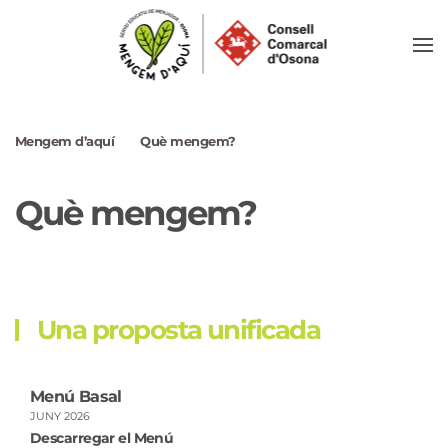
Skip
to
main
content
Mengem d’aquí
Què mengem?
Què mengem?
Una proposta unificada
Menú Basal
JUNY 2026
Descarregar el Menú