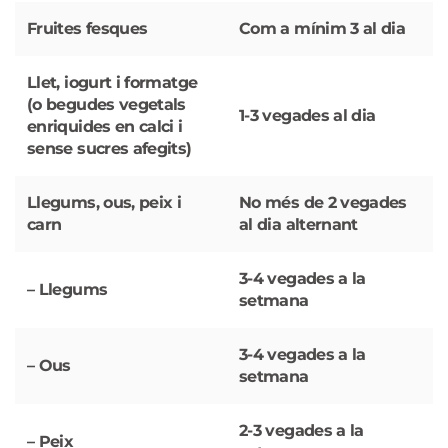
Fruites fesques
Com a mínim 3 al dia
Llet, iogurt i formatge
(o begudes vegetals
1-3 vegades al dia
enriquides en calci i
sense sucres afegits)
Llegums, ous, peix i
No més de 2 vegades
carn
al dia alternant
3-4 vegades a la
– Llegums
setmana
3-4 vegades a la
– Ous
setmana
2-3 vegades a la
– Peix