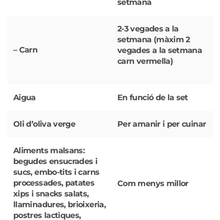
setmana
2-3 vegades a la
setmana (màxim 2
– Carn
vegades a la setmana
carn vermella)
Aigua
En funció de la set
Oli d’oliva verge
Per amanir i per cuinar
Aliments malsans:
begudes ensucrades i
sucs, embo-tits i carns
processades, patates
Com menys millor
xips i snacks salats,
llaminadures, brioixeria,
postres lactiques,